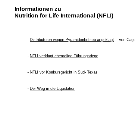
Informationen zu
Nutrition for Life International (NFLI)
-
Distributoren wegen Pyramidenbetrieb angeklagt
von Cag
-
NFLI verklagt ehemalige Führungsriege
-
NFLI vor Konkursgericht in Süd- Texas
-
Der Weg in die Liquidation