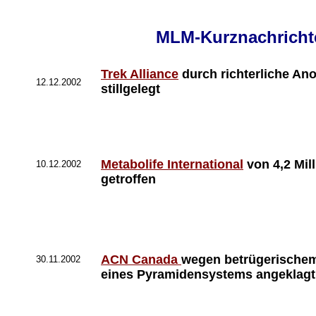
MLM-Kurznachricht
Trek Alliance
durch richterliche A
12.12.2002
stillgelegt
Metabolife International
von 4,2 Mil
10.12.2002
getroffen
ACN Canada
wegen betrügerischem
30.11.2002
eines Pyramidensystems angeklagt